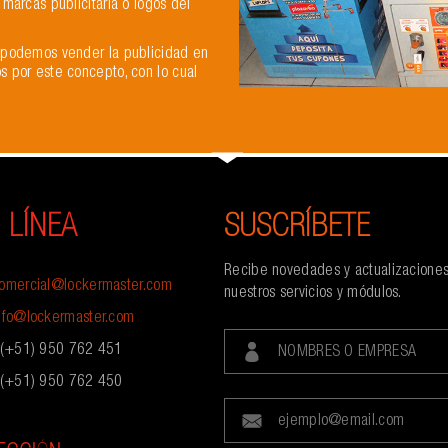
 marcas publicitaria o logos del
, podemos vender la publicidad en
s por este concepto, con lo cual
 LÍNEA
SUSCRÍBETE
Recibe novedades y actualizacione
omercial@lockermaster.com
nuestros servicios y módulos.
nfo@lockermaster.com
+51) 950 762 451
NOMBRES O EMPRESA
+51) 950 762 450
ejemplo@email.com