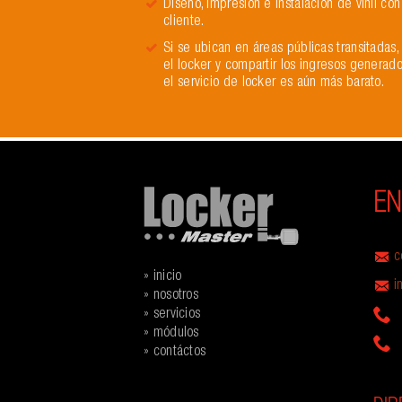
Diseño, Impresión e instalación de vinil con
cliente.
Si se ubican en áreas públicas transitadas
el locker y compartir los ingresos generado
el servicio de locker es aún más barato.
EN
c
»
inicio
i
»
nosotros
»
servicios
(
»
módulos
(
»
contáctos